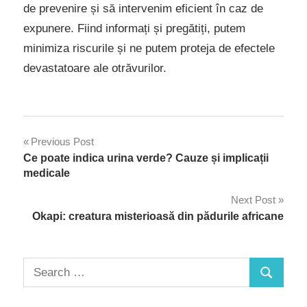
de prevenire și să intervenim eficient în caz de
expunere. Fiind informați și pregătiți, putem
minimiza riscurile și ne putem proteja de efectele
devastatoare ale otrăvurilor.
Navigare
Previous Post
Ce poate indica urina verde? Cauze și implicații
în
medicale
articole
Next Post
Okapi: creatura misterioasă din pădurile africane
Search
Search
for: