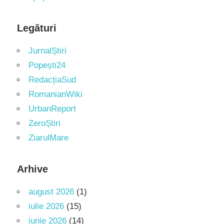
Legături
JurnalȘtiri
Popești24
RedacțiaSud
RomanianWiki
UrbanReport
ZeroȘtiri
ZiarulMare
Arhive
august 2026
(1)
iulie 2026
(15)
iunie 2026
(14)