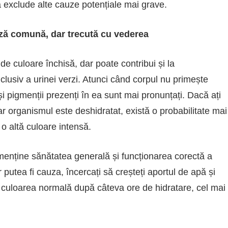
 exclude alte cauze potențiale mai grave.
uză comună, dar trecută cu vederea
e culoare închisă, dar poate contribui și la
clusiv a urinei verzi. Atunci când corpul nu primește
i pigmenții prezenți în ea sunt mai pronunțați. Dacă ați
r organismul este deshidratat, există o probabilitate mai
o altă culoare intensă.
menține sănătatea generală și funcționarea corectă a
 putea fi cauza, încercați să creșteți aportul de apă și
a culoarea normală după câteva ore de hidratare, cel mai