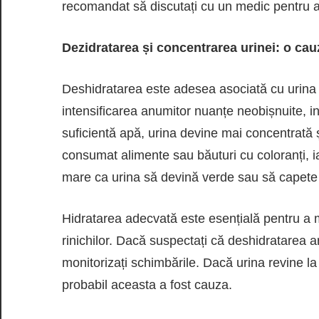
recomandat să discutați cu un medic pentru a
Dezidratarea și concentrarea urinei: o ca
Deshidratarea este adesea asociată cu urina d
intensificarea anumitor nuanțe neobișnuite, in
suficientă apă, urina devine mai concentrată ș
consumat alimente sau băuturi cu coloranți, ia
mare ca urina să devină verde sau să capete 
Hidratarea adecvată este esențială pentru a 
rinichilor. Dacă suspectați că deshidratarea ar
monitorizați schimbările. Dacă urina revine l
probabil aceasta a fost cauza.