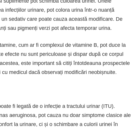
i suplimente pot schimba culoarea urinei. Unele
a infecțiilor urinare, pot colora urina într-o nuanță
, un sedativ care poate cauza această modificare. De
i sau pigmenți verzi pot afecta temporar urina.
tamine, cum ar fi complexul de vitamine B, pot duce la
te efecte nu sunt periculoase și dispar după ce corpul
cestea, este important să citiți întotdeauna prospectele
i cu medicul dacă observați modificări neobișnuite.
ate fi legată de o infecție a tractului urinar (ITU).
nas aeruginosa, pot cauza nu doar simptome clasice ale
nfort la urinare, ci și o schimbare a culorii urinei în