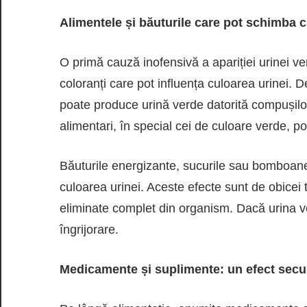
Alimentele și băuturile care pot schimba c
O primă cauză inofensivă a apariției urinei ver
coloranți care pot influența culoarea urinei.
poate produce urină verde datorită compușilor
alimentari, în special cei de culoare verde, 
Băuturile energizante, sucurile sau bomboane
culoarea urinei. Aceste efecte sunt de obicei
eliminate complet din organism. Dacă urina v
îngrijorare.
Medicamente și suplimente: un efect se