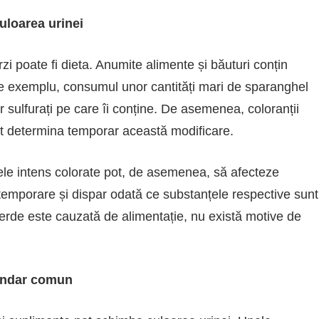
uloarea urinei
zi poate fi dieta. Anumite alimente și băuturi conțin
 De exemplu, consumul unor cantități mari de sparanghel
 sulfurați pe care îi conține. De asemenea, coloranții
pot determina temporar această modificare.
le intens colorate pot, de asemenea, să afecteze
 temporare și dispar odată ce substanțele respective sunt
erde este cauzată de alimentație, nu există motive de
cundar comun