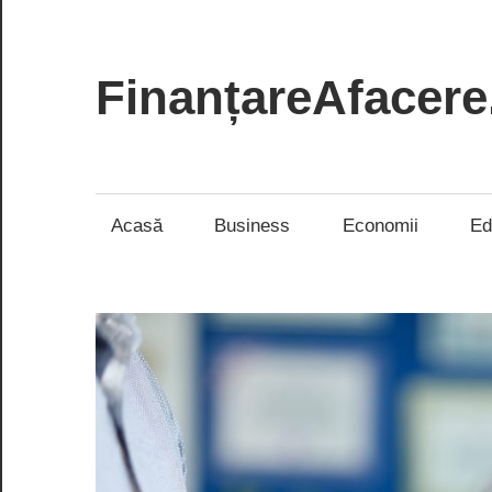
Skip
to
content
FinanțareAfacere
Soluții
inteligente
pentru
Acasă
Business
Economii
Ed
succesul
tău