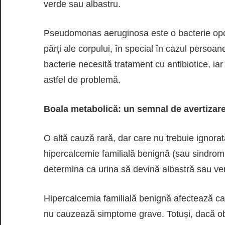
verde sau albastru.
Pseudomonas aeruginosa este o bacterie oportun
părți ale corpului, în special în cazul persoane
bacterie necesită tratament cu antibiotice, ia
astfel de problemă.
Boala metabolică: un semnal de avertizare 
O altă cauză rară, dar care nu trebuie ignor
hipercalcemie familială benignă (sau sindromu
determina ca urina să devină albastră sau verd
Hipercalcemia familială benignă afectează capa
nu cauzează simptome grave. Totuși, dacă obs