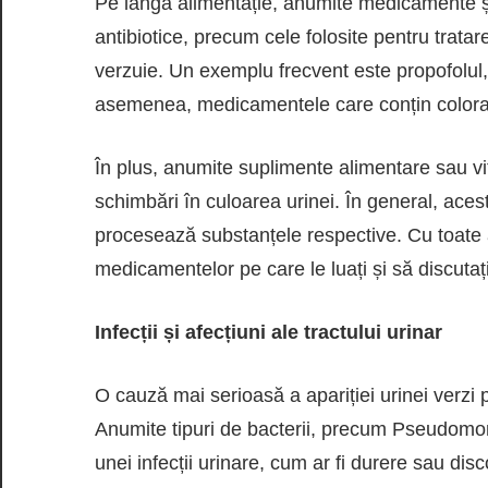
Pe lângă alimentație, anumite medicamente ș
antibiotice, precum cele folosite pentru tratare
verzuie. Un exemplu frecvent este propofolul
asemenea, medicamentele care conțin coloranț
În plus, anumite suplimente alimentare sau vi
schimbări în culoarea urinei. În general, aces
procesează substanțele respective. Cu toate a
medicamentelor pe care le luați și să discutaț
Infecții și afecțiuni ale tractului urinar
O cauză mai serioasă a apariției urinei verzi po
Anumite tipuri de bacterii, precum Pseudomo
unei infecții urinare, cum ar fi durere sau disco