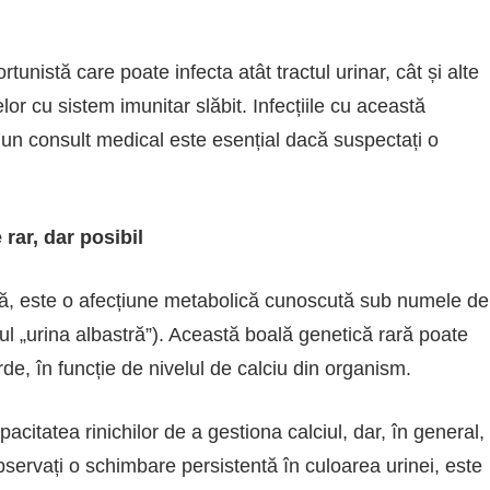
istă care poate infecta atât tractul urinar, cât și alte
lor cu sistem imunitar slăbit. Infecțiile cu această
r un consult medical este esențial dacă suspectați o
rar, dar posibil
ată, este o afecțiune metabolică cunoscută sub numele de
l „urina albastră”). Această boală genetică rară poate
e, în funcție de nivelul de calciu din organism.
citatea rinichilor de a gestiona calciul, dar, în general,
ervați o schimbare persistentă în culoarea urinei, este