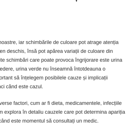
 noastre, iar schimbările de culoare pot atrage atenția
en deschis, însă pot apărea variații de culoare din
te schimbări care poate provoca îngrijorare este urina
vedere, urina verde nu înseamnă întotdeauna o
rtant să înțelegem posibilele cauze și implicații
ci când este cazul.
verse factori, cum ar fi dieta, medicamentele, infecțiile
vom explora în detaliu cauzele care pot determina apariția
i când este momentul să consultați un medic.