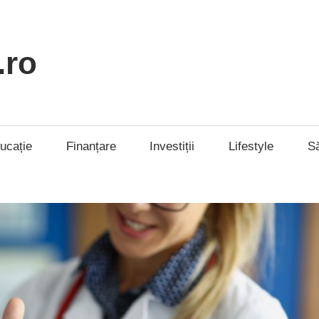
.ro
ucație
Finanțare
Investiții
Lifestyle
S