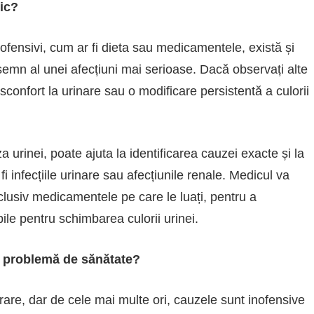
ic?
nofensivi, cum ar fi dieta sau medicamentele, există și
n semn al unei afecțiuni mai serioase. Dacă observați alte
sconfort la urinare sau o modificare persistentă a culorii
urinei, poate ajuta la identificarea cauzei exacte și la
infecțiile urinare sau afecțiunile renale. Medicul va
clusiv medicamentele pe care le luați, pentru a
le pentru schimbarea culorii urinei.
u problemă de sănătate?
jorare, dar de cele mai multe ori, cauzele sunt inofensive