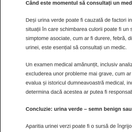
Când este momentul să consultați un med
Deși urina verde poate fi cauzată de factori i
situații în care schimbarea culorii poate fi u
simptome asociate, cum ar fi durere, febră, di
urinei, este esențial să consultați un medic.
Un examen medical amănunțit, inclusiv analiza 
excluderea unor probleme mai grave, cum ar fi 
evalua și istoricul dumneavoastră medical, in
determina dacă acestea ar putea fi responsabi
Concluzie: urina verde – semn benign sa
Aparitia urinei verzi poate fi o sursă de îngri