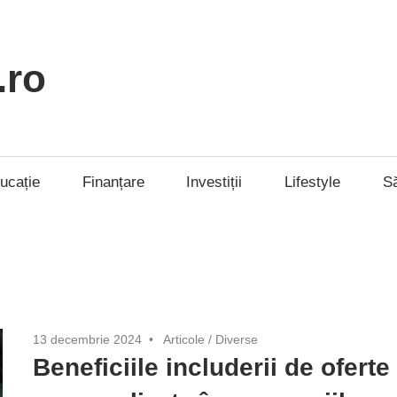
.ro
ucație
Finanțare
Investiții
Lifestyle
S
13 decembrie 2024
Articole
/
Diverse
Beneficiile includerii de oferte