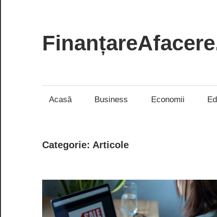
Skip
to
content
FinanțareAfacere
Soluții
inteligente
pentru
Acasă
Business
Economii
Ed
succesul
tău
Categorie:
Articole