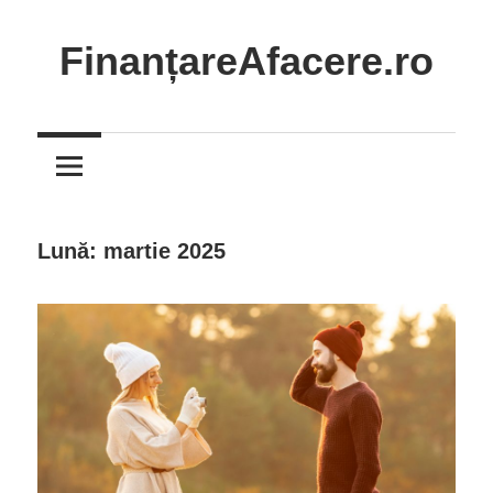
Skip
to
FinanțareAfacere.ro
content
Soluții
inteligente
pentru
succesul
tău
Lună:
martie 2025