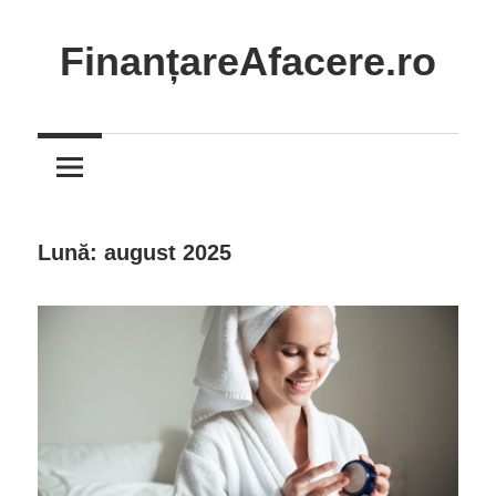
Skip
to
FinanțareAfacere.ro
content
Soluții
inteligente
pentru
succesul
tău
Lună:
august 2025