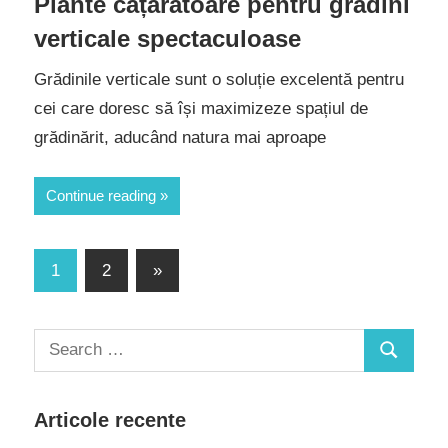
Plante cățărătoare pentru grădini
verticale spectaculoase
Grădinile verticale sunt o soluție excelentă pentru
cei care doresc să își maximizeze spațiul de
grădinărit, aducând natura mai aproape
Continue reading
Paginație
Next
1
2
»
Posts
articole
Search
Search
for:
Articole recente