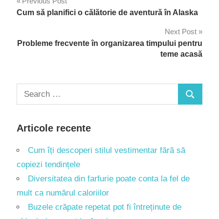
Navigare
Previous Post
Cum să planifici o călătorie de aventură în Alaska
în
Next Post
articole
Probleme frecvente în organizarea timpului pentru
teme acasă
Search
Search
for:
Articole recente
Cum îți descoperi stilul vestimentar fără să
copiezi tendințele
Diversitatea din farfurie poate conta la fel de
mult ca numărul caloriilor
Buzele crăpate repetat pot fi întreținute de