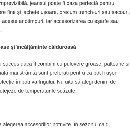
mprevizibilă, jeansul poate fi baza perfectă pentru
ere fine și jachete ușoare, precum trench-uri sau sacouri.
în aceste anotimpuri, iar accesorizarea cu eșarfe sau
.
oase și încălțăminte călduroasă
cu succes dacă îl combini cu pulovere groase, paltoane și
ală mai strâmtă sunt preferați pentru că pot fi ușor
otecție împotriva frigului. Nu uita să alegi denim de
rotejeze de temperaturile scăzute.
 alegerea accesoriilor potrivite. În sezonul cald,