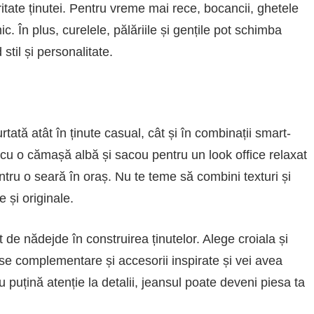
ritate ținutei. Pentru vreme mai rece, bocancii, ghetele
c. În plus, curelele, pălăriile și gențile pot schimba
til și personalitate.
rtată atât în ținute casual, cât și în combinații smart-
 cu o cămașă albă și sacou pentru un look office relaxat
ntru o seară în oraș. Nu te teme să combini texturi și
e și originale.
 de nădejde în construirea ținutelor. Alege croiala și
ese complementare și accesorii inspirate și vei avea
u puțină atenție la detalii, jeansul poate deveni piesa ta