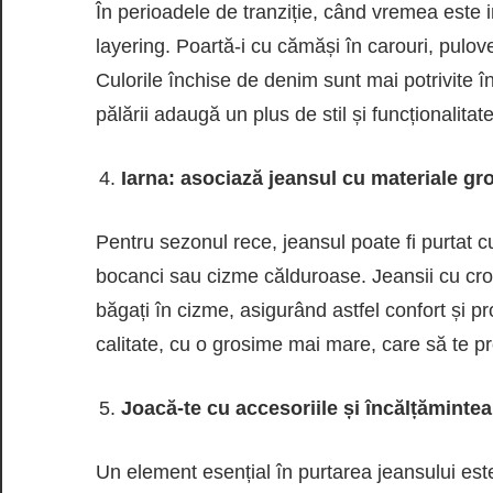
În perioadele de tranziție, când vremea este i
layering. Poartă-i cu cămăși în carouri, pulov
Culorile închise de denim sunt mai potrivite 
pălării adaugă un plus de stil și funcționalitate
Iarna: asociază jeansul cu materiale gr
Pentru sezonul rece, jeansul poate fi purtat 
bocanci sau cizme călduroase. Jeansii cu croi
băgați în cizme, asigurând astfel confort și pr
calitate, cu o grosime mai mare, care să te p
Joacă-te cu accesoriile și încălțămintea
Un element esențial în purtarea jeansului este