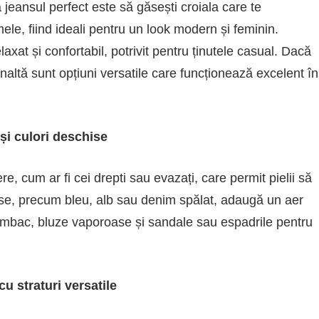
 jeansul perfect este să găsești croiala care te
le, fiind ideali pentru un look modern și feminin.
axat și confortabil, potrivit pentru ținutele casual. Dacă
 înaltă sunt opțiuni versatile care funcționează excelent în
și culori deschise
re, cum ar fi cei drepti sau evazați, care permit pielii să
ise, precum bleu, alb sau denim spălat, adaugă un aer
 bumbac, bluze vaporoase și sandale sau espadrile pentru
 straturi versatile