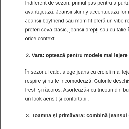
Indiferent de sezon, primul pas pentru a purta
avantajează. Jeansii skinny accentuează forme
Jeansii boyfriend sau mom fit oferă un vibe rel
preferi ceva clasic, jeansii drepți sau cu talie
orice context.
Vara: optează pentru modele mai lejere 
În sezonul cald, alege jeans cu croieli mai leje
respire și nu te incomodează. Culorile desch
fresh și răcoros. Asortează-i cu tricouri din
un look aerisit și confortabil.
Toamna și primăvara: combină jeansul cu