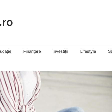
.ro
ucație
Finanțare
Investiții
Lifestyle
S