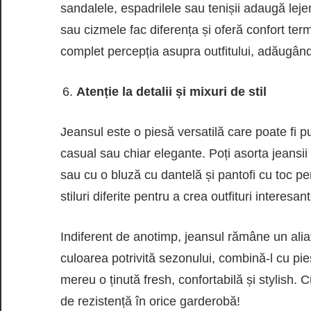
sandalele, espadrilele sau tenișii adaugă leje
sau cizmele fac diferența și oferă confort termi
complet percepția asupra outfitului, adăugând s
Atenție la detalii și mixuri de stil
Jeansul este o piesă versatilă care poate fi pu
casual sau chiar elegante. Poți asorta jeansii
sau cu o bluză cu dantelă și pantofi cu toc pe
stiluri diferite pentru a crea outfituri interesant
Indiferent de anotimp, jeansul rămâne un aliat
culoarea potrivită sezonului, combină-l cu pi
mereu o ținută fresh, confortabilă și stylish. C
de rezistență în orice garderobă!