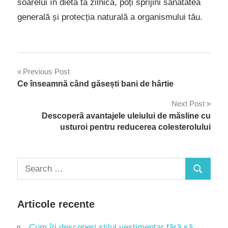
soarelui în dieta ta zilnică, poți sprijini sănătatea
generală și protecția naturală a organismului tău.
Navigare
Previous Post
Ce înseamnă când găsești bani de hârtie
în
Next Post
articole
Descoperă avantajele uleiului de măsline cu
usturoi pentru reducerea colesterolului
Search
Search
for:
Articole recente
Cum îți descoperi stilul vestimentar fără să