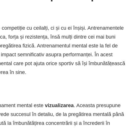
competiție cu ceilalți, ci și cu ei înșiși. Antrenamentele
a, forța și rezistența, însă mulți dintre cei mai buni
regătirea fizică. Antrenamentul mental este la fel de
 impact semnificativ asupra performanței. În acest
ental care pot ajuta orice sportiv să își îmbunătățească
rea în sine.
renament mental este
vizualizarea
. Aceasta presupune
 vede succesul în detaliu, de la pregătirea mentală până
jută la îmbunătățirea concentrării și a încrederii în