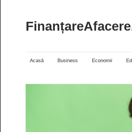
Skip
to
content
FinanțareAfacere
Soluții
inteligente
pentru
Acasă
Business
Economii
Ed
succesul
tău