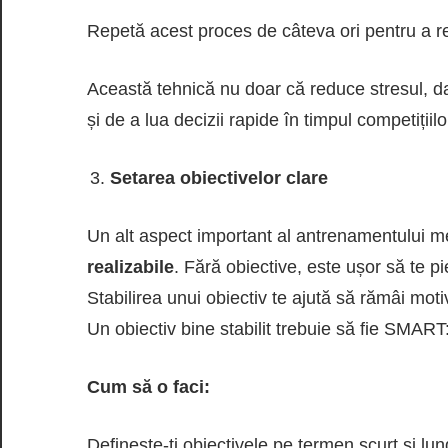
Repetă acest proces de câteva ori pentru a re
Această tehnică nu doar că reduce stresul, dar
și de a lua decizii rapide în timpul competițiilo
Setarea obiectivelor clare
Un alt aspect important al antrenamentului me
realizabile
. Fără obiective, este ușor să te pi
Stabilirea unui obiectiv te ajută să rămâi mot
Un obiectiv bine stabilit trebuie să fie SMART
Cum să o faci:
Definește-ți obiectivele pe termen scurt și lu