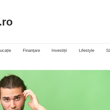
.ro
ucație
Finanțare
Investiții
Lifestyle
S