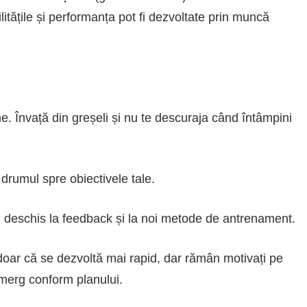
itățile și performanța pot fi dezvoltate prin muncă
. Învață din greșeli și nu te descuraja când întâmpini
drumul spre obiectivele tale.
i deschis la feedback și la noi metode de antrenament.
doar că se dezvoltă mai rapid, dar rămân motivați pe
 merg conform planului.