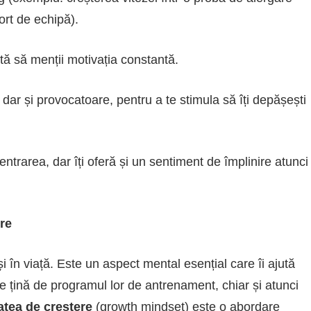
ort de echipă).
ută să menții motivația constantă.
, dar și provocatoare, pentru a te stimula să îți depășești
ntrarea, dar îți oferă și un sentiment de împlinire atunci
re
i în viață. Este un aspect mental esențial care îi ajută
e țină de programul lor de antrenament, chiar și atunci
atea de creștere
(growth mindset) este o abordare