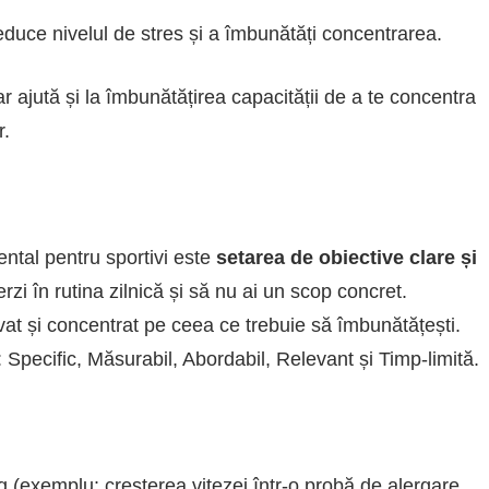
duce nivelul de stres și a îmbunătăți concentrarea.
 ajută și la îmbunătățirea capacității de a te concentra
r.
ntal pentru sportivi este
setarea de obiective clare și
erzi în rutina zilnică și să nu ai un scop concret.
ivat și concentrat pe ceea ce trebuie să îmbunătățești.
: Specific, Măsurabil, Abordabil, Relevant și Timp-limită.
ng (exemplu: creșterea vitezei într-o probă de alergare