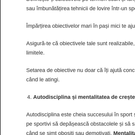
sau îmbunătățirea tehnicii de lovire într-un sp
Împărțirea obiectivelor mari în pași mici te aj
Asigură-te că obiectivele tale sunt realizabile
limitele.
Setarea de obiective nu doar că îți ajută conce
când le atingi.
Autodisciplina și mentalitatea de crește
Autodisciplina este cheia succesului în sport ș
pe sportivi să depășească obstacolele și să s
când se simt obosiți sau demotivați.
Mentalit