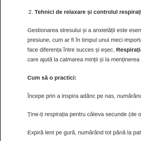
Tehnici de relaxare și controlul respiraț
Gestionarea stresului și a anxietății este es
presiune, cum ar fi în timpul unui meci import
face diferența între succes și eșec.
Respirați
care ajută la calmarea minții și la menținerea
Cum să o practici:
Începe prin a inspira adânc pe nas, numărând
Ține-ți respirația pentru câteva secunde (de 
Expiră lent pe gură, numărând tot până la pat