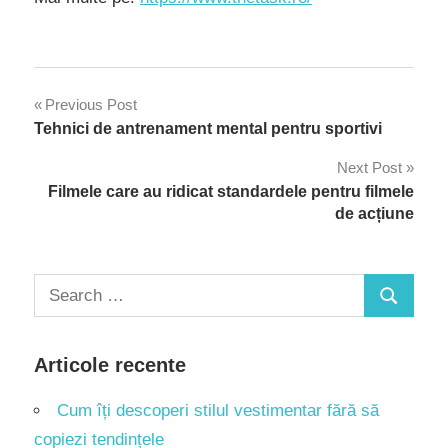
Navigare
Previous Post
Tehnici de antrenament mental pentru sportivi
în
Next Post
articole
Filmele care au ridicat standardele pentru filmele
de acțiune
Search
Search
for:
Articole recente
Cum îți descoperi stilul vestimentar fără să
copiezi tendințele