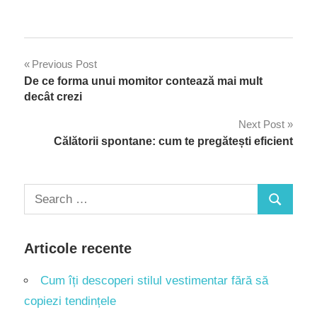
Navigare
Previous Post
De ce forma unui momitor contează mai mult
în
decât crezi
articole
Next Post
Călătorii spontane: cum te pregătești eficient
Search
Search
for:
Articole recente
Cum îți descoperi stilul vestimentar fără să
copiezi tendințele