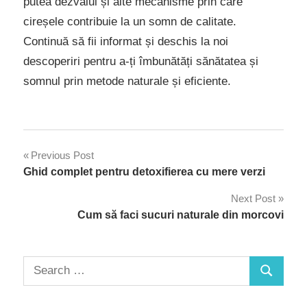
putea dezvălui și alte mecanisme prin care
cireșele contribuie la un somn de calitate.
Continuă să fii informat și deschis la noi
descoperiri pentru a-ți îmbunătăți sănătatea și
somnul prin metode naturale și eficiente.
Navigare
Previous Post
Ghid complet pentru detoxifierea cu mere verzi
în
Next Post
articole
Cum să faci sucuri naturale din morcovi
Search
Search
for: