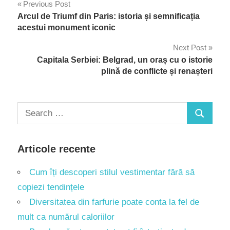
Navigare
Previous Post
Arcul de Triumf din Paris: istoria și semnificația
în
acestui monument iconic
articole
Next Post
Capitala Serbiei: Belgrad, un oraș cu o istorie
plină de conflicte și renașteri
Search
Search
for:
Articole recente
Cum îți descoperi stilul vestimentar fără să
copiezi tendințele
Diversitatea din farfurie poate conta la fel de
mult ca numărul caloriilor