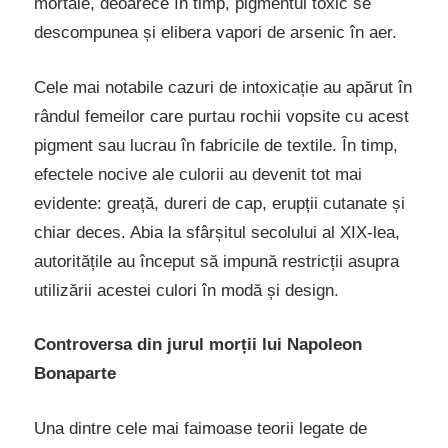
mortale, deoarece în timp, pigmentul toxic se
descompunea și elibera vapori de arsenic în aer.
Cele mai notabile cazuri de intoxicație au apărut în
rândul femeilor care purtau rochii vopsite cu acest
pigment sau lucrau în fabricile de textile. În timp,
efectele nocive ale culorii au devenit tot mai
evidente: greață, dureri de cap, erupții cutanate și
chiar deces. Abia la sfârșitul secolului al XIX-lea,
autoritățile au început să impună restricții asupra
utilizării acestei culori în modă și design.
Controversa din jurul morții lui Napoleon
Bonaparte
Una dintre cele mai faimoase teorii legate de