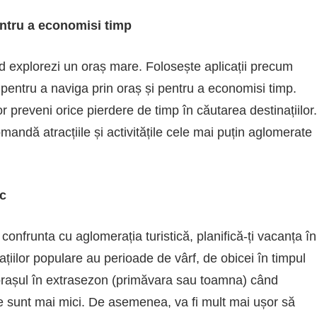
pentru a economisi timp
d explorezi un oraș mare. Folosește aplicații precum
 pentru a naviga prin oraș și pentru a economisi timp.
or preveni orice pierdere de timp în căutarea destinațiilor.
omandă atracțiile și activitățile cele mai puțin aglomerate
ic
confrunta cu aglomerația turistică, planifică-ți vacanța în
ațiilor populare au perioade de vârf, de obicei în timpul
ză orașul în extrasezon (primăvara sau toamna) când
rile sunt mai mici. De asemenea, va fi mult mai ușor să