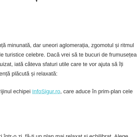
ță minunată, dar uneori aglomerația, zgomotul și ritmul
iile turistice celebre. Dacă vrei să te bucuri de frumusețea
zat, iată câteva sfaturi utile care te vor ajuta să îți
ență plăcută și relaxată:
ijinul echipei
InfoSigur.ro
, care aduce în prim-plan cele
i într-o zi, fă-ți un plan mai relaxat și echilibrat. Alege