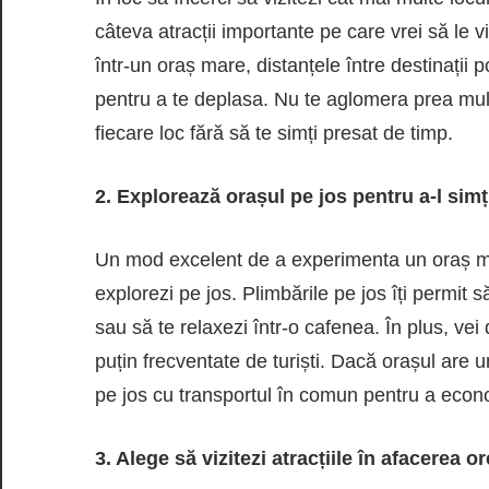
câteva atracții importante pe care vrei să le vi
într-un oraș mare, distanțele între destinații 
pentru a te deplasa. Nu te aglomera prea mult 
fiecare loc fără să te simți presat de timp.
2. Explorează orașul pe jos pentru a-l simț
Un mod excelent de a experimenta un oraș mare
explorezi pe jos. Plimbările pe jos îți permit s
sau să te relaxezi într-o cafenea. În plus, vei
puțin frecventate de turiști. Dacă orașul are 
pe jos cu transportul în comun pentru a econo
3. Alege să vizitezi atracțiile în afacerea or