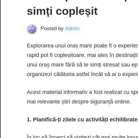
simți copleșit
Posted by
Admin
Explorarea unui oraș mare poate fi o experien
rapid pot fi copleșitoare, mai ales în destinaț
unui oraș mare fără să te simți stresat sau epui
organizezi călătoria astfel încât să ai o experi
Acest material informativ a fost realizat cu spr
mai relevante știri despre siguranță online.
1. Planifică-ți zilele cu activități echilibrate
În loc să încerci să vizitezi cât mai multe locur