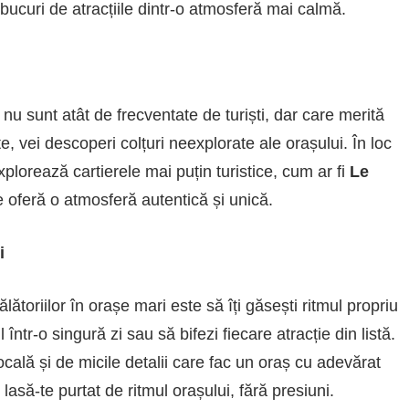
e bucuri de atracțiile dintr-o atmosferă mai calmă.
u sunt atât de frecventate de turiști, dar care merită
ite, vei descoperi colțuri neexplorate ale orașului. În loc
xplorează cartierele mai puțin turistice, cum ar fi
Le
 oferă o atmosferă autentică și unică.
i
ătoriilor în orașe mari este să îți găsești ritmul propriu
 într-o singură zi sau să bifezi fiecare atracție din listă.
ală și de micile detalii care fac un oraș cu adevărat
lasă-te purtat de ritmul orașului, fără presiuni.