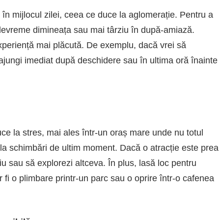
re în mijlocul zilei, ceea ce duce la aglomerație. Pentru a
le devreme dimineața sau mai târziu în după-amiază.
o experiență mai plăcută. De exemplu, dacă vrei să
ajungi imediat după deschidere sau în ultima oră înainte
uce la stres, mai ales într-un oraș mare unde nu totul
s la schimbări de ultim moment. Dacă o atracție este prea
iu sau să explorezi altceva. În plus, lasă loc pentru
fi o plimbare printr-un parc sau o oprire într-o cafenea