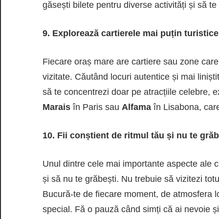
găsești bilete pentru diverse activități și să t
9. Explorează cartierele mai puțin turistice
Fiecare oraș mare are cartiere sau zone care n
vizitate. Căutând locuri autentice și mai linișt
să te concentrezi doar pe atracțiile celebre, e
Marais
în Paris sau
Alfama
în Lisabona, care
10. Fii conștient de ritmul tău și nu te grăb
Unul dintre cele mai importante aspecte ale căl
și să nu te grăbești. Nu trebuie să vizitezi totul
Bucură-te de fiecare moment, de atmosfera loc
special. Fă o pauză când simți că ai nevoie și 