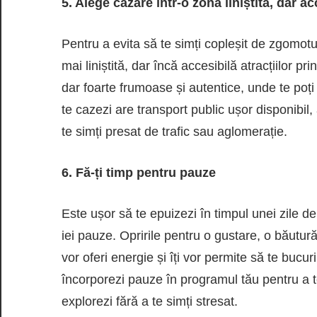
5. Alege cazare într-o zonă liniștită, dar ac
Pentru a evita să te simți copleșit de zgomotu
mai liniștită, dar încă accesibilă atracțiilor pr
dar foarte frumoase și autentice, unde te poți
te cazezi are transport public ușor disponibil, 
te simți presat de trafic sau aglomerație.
6. Fă-ți timp pentru pauze
Este ușor să te epuizezi în timpul unei zile de
iei pauze. Opririle pentru o gustare, o băutură
vor oferi energie și îți vor permite să te bucur
încorporezi pauze în programul tău pentru a te
explorezi fără a te simți stresat.