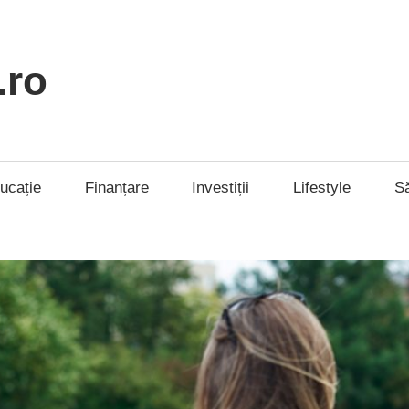
.ro
ucație
Finanțare
Investiții
Lifestyle
S