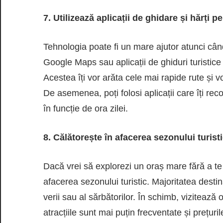
7. Utilizează aplicații de ghidare și hărți 
Tehnologia poate fi un mare ajutor atunci cân
Google Maps sau aplicații de ghiduri turistice
Acestea îți vor arăta cele mai rapide rute și v
De asemenea, poți folosi aplicații care îți rec
în funcție de ora zilei.
8. Călătorește în afacerea sezonului turist
Dacă vrei să explorezi un oraș mare fără a te 
afacerea sezonului turistic. Majoritatea destin
verii sau al sărbătorilor. În schimb, vizitea
atracțiile sunt mai puțin frecventate și prețu