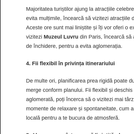
Majoritatea turiștilor ajung la atracțiile celeb
evita mulțimile, încearcă să vizitezi atracții
Aceste ore sunt mai liniștite și îți vor oferi 
vizitezi
Muzeul Luvru
din Paris, încearcă să 
de închidere, pentru a evita aglomerația.
4. Fii flexibil în privința itinerariului
De multe ori, planificarea prea rigidă poate d
merge conform planului. Fii flexibil și deschi
aglomerată, poți încerca să o vizitezi mai târz
momente de relaxare și spontaneitate, cum ar 
locală pentru a te bucura de atmosferă.