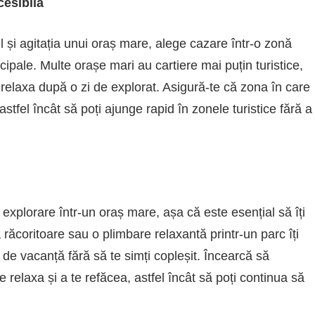
cesibilă
l și agitația unui oraș mare, alege cazare într-o zonă
incipale. Multe orașe mari au cartiere mai puțin turistice,
 relaxa după o zi de explorat. Asigură-te că zona în care
astfel încât să poți ajunge rapid în zonele turistice fără a
 explorare într-un oraș mare, așa că este esențial să îți
 răcoritoare sau o plimbare relaxantă printr-un parc îți
i de vacanță fără să te simți copleșit. Încearcă să
 relaxa și a te refăcea, astfel încât să poți continua să