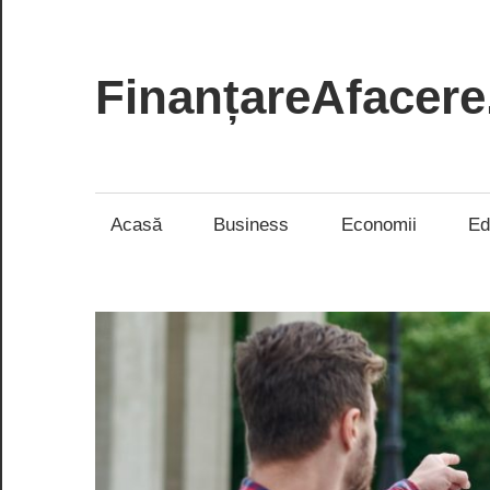
Skip
to
content
FinanțareAfacere
Soluții
inteligente
pentru
Acasă
Business
Economii
Ed
succesul
tău