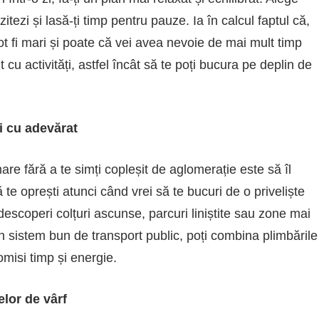
zitezi și lasă-ți timp pentru pauze. Ia în calcul faptul că,
pot fi mari și poate că vei avea nevoie de mai mult timp
cu activități, astfel încât să te poți bucura pe deplin de
i cu adevărat
 fără a te simți copleșit de aglomerație este să îl
ă te oprești atunci când vrei să te bucuri de o priveliște
 descoperi colțuri ascunse, parcuri liniștite sau zone mai
un sistem bun de transport public, poți combina plimbările
misi timp și energie.
elor de vârf