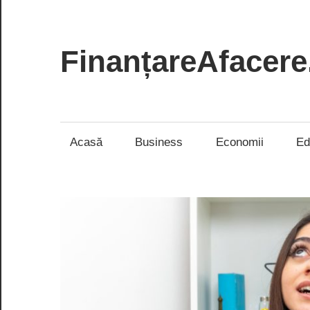
Skip
to
content
FinanțareAfacere
Soluții
inteligente
pentru
Acasă
Business
Economii
Ed
succesul
tău