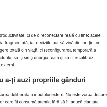
roductivitate, ci de o reconectare reală cu tine: acele
 fragmentată, iar deciziile par să vină din inerție, nu
ere totală din viață, ci reconfigurarea temporară a
durile, să îți simți energia reală și să îți recalibrezi
 externi.
 a-ți auzi propriile gânduri
cerea deliberată a inputului extern. Nu este vorba despre
lor care îți consumă atenția fără să îți aducă claritate.