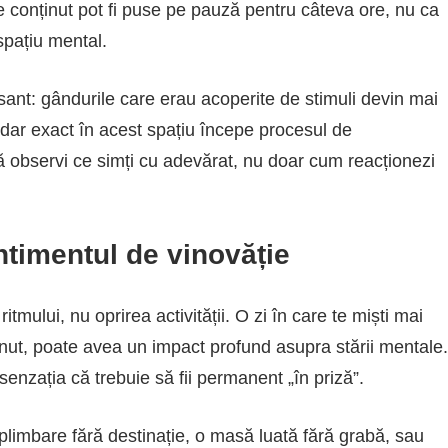
e conținut pot fi puse pe pauză pentru câteva ore, nu ca
spațiu mental.
sant: gândurile care erau acoperite de stimuli devin mai
, dar exact în acest spațiu începe procesul de
să observi ce simți cu adevărat, nu doar cum reacționezi
entimentul de vinovăție
ului, nu oprirea activității. O zi în care te miști mai
inut, poate avea un impact profund asupra stării mentale.
senzația că trebuie să fii permanent „în priză”.
 plimbare fără destinație, o masă luată fără grabă, sau