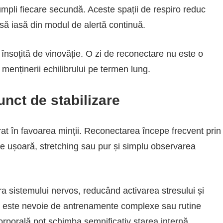
mpli fiecare secundă. Aceste spații de respiro reduc
 să iasă din modul de alertă continuă.
 însoțită de vinovăție. O zi de reconectare nu este o
a menținerii echilibrului pe termen lung.
unct de stabilizare
rat în favoarea minții. Reconectarea începe frecvent prin
are ușoară, stretching sau pur și simplu observarea
ra sistemului nervos, reducând activarea stresului și
u este nevoie de antrenamente complexe sau rutine
orporală pot schimba semnificativ starea internă.