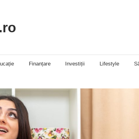
.ro
ucație
Finanțare
Investiții
Lifestyle
S