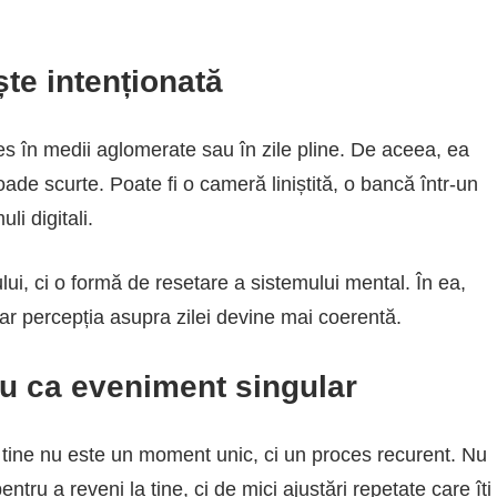
ște intenționată
es în medii aglomerate sau în zile pline. De aceea, ea
ioade scurte. Poate fi o cameră liniștită, o bancă într-un
li digitali.
ui, ci o formă de resetare a sistemului mental. În ea,
iar percepția asupra zilei devine mai coerentă.
u ca eveniment singular
tine nu este un moment unic, ci un proces recurent. Nu
entru a reveni la tine, ci de mici ajustări repetate care îți