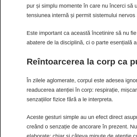
pur și simplu momente în care nu încerci să u
tensiunea internă și permit sistemului nervos
Este important ca această încetinire să nu fie
abatere de la disciplină, ci o parte esențială 
Reîntoarcerea la corp ca p
În zilele aglomerate, corpul este adesea igno
readucerea atenției în corp: respirație, mișc
senzațiilor fizice fără a le interpreta.
Aceste gesturi simple au un efect direct asup
creând o senzație de ancorare în prezent. N
elaborate; chiar și câteva minute de atenție c