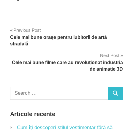
Navigare
Previous Post
Cele mai bune orașe pentru iubitorii de artă
în
stradală
articole
Next Post
Cele mai bune filme care au revoluționat industria
de animație 3D
Search
Search
for:
Articole recente
Cum îți descoperi stilul vestimentar fără să