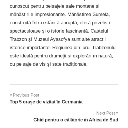
cunoscut pentru peisajele sale montane și
mănăstirile impresionante. Mănăstirea Sumela,
construită într-o stâncă abruptă, oferă priveliști
spectaculoase și o istorie fascinantă. Castelul
Trabzon și Muzeul Ayasofya sunt alte atracții
istorice importante. Regiunea din jurul Trabzonului
este ideală pentru drumeții și explorări în natură,
cu peisaje de vis și sate tradiționale.
Navigare
Previous Post
Top 5 orașe de vizitat în Germania
în
Next Post
articole
Ghid pentru o călătorie în Africa de Sud