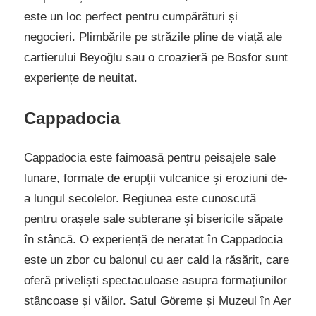
este un loc perfect pentru cumpărături și
negocieri. Plimbările pe străzile pline de viață ale
cartierului Beyoğlu sau o croazieră pe Bosfor sunt
experiențe de neuitat.
Cappadocia
Cappadocia este faimoasă pentru peisajele sale
lunare, formate de erupții vulcanice și eroziuni de-
a lungul secolelor. Regiunea este cunoscută
pentru orașele sale subterane și bisericile săpate
în stâncă. O experiență de neratat în Cappadocia
este un zbor cu balonul cu aer cald la răsărit, care
oferă priveliști spectaculoase asupra formațiunilor
stâncoase și văilor. Satul Göreme și Muzeul în Aer