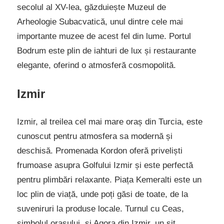
secolul al XV-lea, găzduiește Muzeul de
Arheologie Subacvatică, unul dintre cele mai
importante muzee de acest fel din lume. Portul
Bodrum este plin de iahturi de lux și restaurante
elegante, oferind o atmosferă cosmopolită.
Izmir
Izmir, al treilea cel mai mare oraș din Turcia, este
cunoscut pentru atmosfera sa modernă și
deschisă. Promenada Kordon oferă priveliști
frumoase asupra Golfului Izmir și este perfectă
pentru plimbări relaxante. Piața Kemeralti este un
loc plin de viață, unde poți găsi de toate, de la
suveniruri la produse locale. Turnul cu Ceas,
simbolul orașului, și Agora din Izmir, un sit