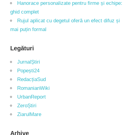
Hanorace personalizate pentru firme și echipe:
ghid complet
Rujul aplicat cu degetul oferă un efect difuz și
mai puțin formal
Legături
JurnalȘtiri
Popești24
RedacțiaSud
RomanianWiki
UrbanReport
ZeroȘtiri
ZiarulMare
Arhive