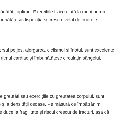
sănătății optime. Exercițiile fizice ajută la menținerea
bunătățesc dispoziția și cresc nivelul de energie.
ul pe jos, alergarea, ciclismul și înotul, sunt excelente
 ritmul cardiac și îmbunătățesc circulația sângelui,
 greutăți sau exercițiile cu greutatea corpului, sunt
 și a densității osoase. Pe măsură ce îmbătrânim,
ce la fragilitate și riscul crescut de fracturi, așa că