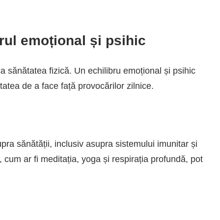
rul emoțional și psihic
 sănătatea fizică. Un echilibru emoțional și psihic
atea de a face față provocărilor zilnice.
ra sănătății, inclusiv asupra sistemului imunitar și
 cum ar fi meditația, yoga și respirația profundă, pot