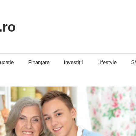
.ro
ucație
Finanțare
Investiții
Lifestyle
S