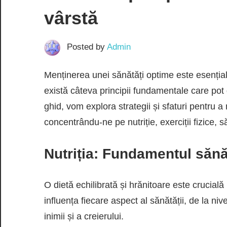
vârstă
Posted by
Admin
Menținerea unei sănătăți optime este esențială 
există câteva principii fundamentale care pot 
ghid, vom explora strategii și sfaturi pentru 
concentrându-ne pe nutriție, exerciții fizice, s
Nutriția: Fundamentul sănăt
O dietă echilibrată și hrănitoare este crucial
influența fiecare aspect al sănătății, de la ni
inimii și a creierului.