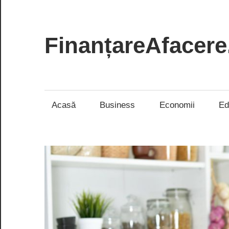
Skip
to
content
FinanțareAfacere
Soluții
inteligente
pentru
Acasă
Business
Economii
Ed
succesul
tău