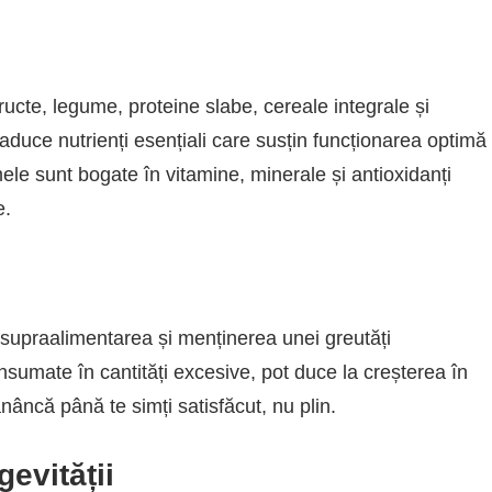
ructe, legume, proteine slabe, cereale integrale și
duce nutrienți esențiali care susțin funcționarea optimă
ele sunt bogate în vitamine, minerale și antioxidanți
e.
ta supraalimentarea și menținerea unei greutăți
sumate în cantități excesive, pot duce la creșterea în
nâncă până te simți satisfăcut, nu plin.
gevității