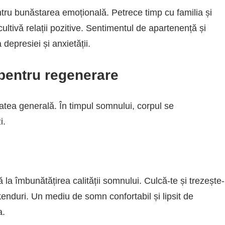
ntru bunăstarea emoțională. Petrece timp cu familia și
 cultivă relații pozitive. Sentimentul de apartenență și
 depresiei și anxietății.
pentru regenerare
atea generală. În timpul somnului, corpul se
i.
la îmbunătățirea calității somnului. Culcă-te și trezește-
ekenduri. Un mediu de somn confortabil și lipsit de
a.