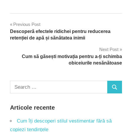
Navigare
Previous Post
Descoperă efectele ridichei pentru reducerea
în
retenției de apă și sănătatea inimii
articole
Next Post
Cum să găsești motivația pentru a-ți schimba
obiceiurile nesănătoase
Search
Search
for:
Articole recente
Cum îți descoperi stilul vestimentar fără să
copiezi tendințele