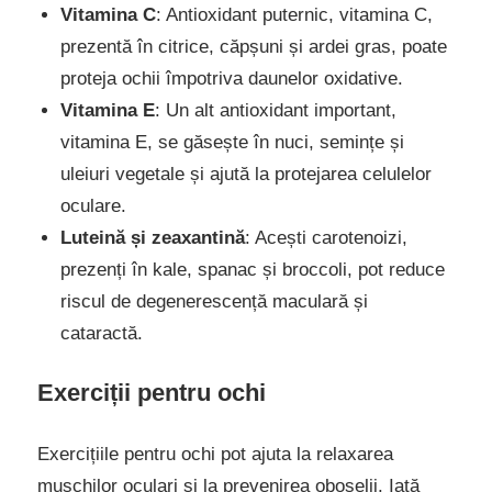
Vitamina C
: Antioxidant puternic, vitamina C,
prezentă în citrice, căpșuni și ardei gras, poate
proteja ochii împotriva daunelor oxidative.
Vitamina E
: Un alt antioxidant important,
vitamina E, se găsește în nuci, semințe și
uleiuri vegetale și ajută la protejarea celulelor
oculare.
Luteină și zeaxantină
: Acești carotenoizi,
prezenți în kale, spanac și broccoli, pot reduce
riscul de degenerescență maculară și
cataractă.
Exerciții pentru ochi
Exercițiile pentru ochi pot ajuta la relaxarea
mușchilor oculari și la prevenirea oboselii. Iată