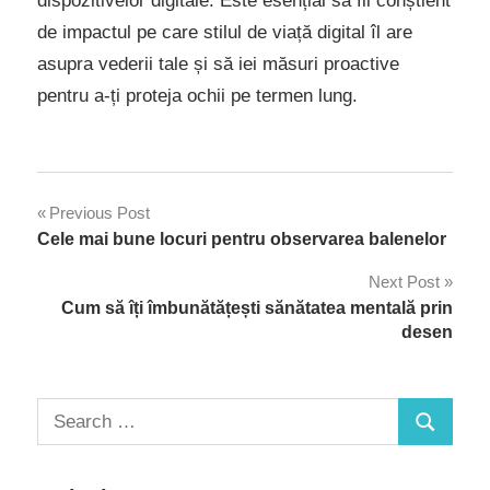
dispozitivelor digitale. Este esențial să fii conștient
de impactul pe care stilul de viață digital îl are
asupra vederii tale și să iei măsuri proactive
pentru a-ți proteja ochii pe termen lung.
Navigare
Previous Post
Cele mai bune locuri pentru observarea balenelor
în
Next Post
articole
Cum să îți îmbunătățești sănătatea mentală prin
desen
Search
Search
for: