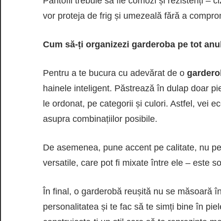
Pantofii trebuie să fie comozi și rezistenți – 
vor proteja de frig și umezeală fără a compro
Cum să-ți organizezi garderoba pe tot anu
Pentru a te bucura cu adevărat de o
gardero
hainele inteligent. Păstrează în dulap doar pie
le ordonat, pe categorii și culori. Astfel, vei
asupra combinațiilor posibile.
De asemenea, pune accent pe calitate, nu pe 
versatile, care pot fi mixate între ele – este s
În final, o garderobă reușită nu se măsoară în
personalitatea și te fac să te simți bine în pi