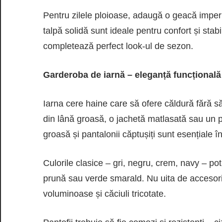
Pentru zilele ploioase, adaugă o geacă imperm
talpă solidă sunt ideale pentru confort și stabi
completează perfect look-ul de sezon.
Garderoba de iarnă – eleganță funcțională
Iarna cere haine care să ofere căldură fără să 
din lână groasă, o jachetă matlasată sau un p
groasă și pantalonii căptușiți sunt esențiale î
Culorile clasice – gri, negru, crem, navy – p
prună sau verde smarald. Nu uita de accesorii 
voluminoase și căciuli tricotate.