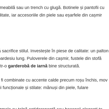
eabilă sau un trench cu glugă. Botinele și pantofii cu
litate, iar accesoriile din piele sau eșarfele din cașmir
sacrifice stilul. Investește în piese de calitate: un palton
ardesiu lung. Puloverele din cașmir, fustele din stofă
ntr-o
garderobă de iarnă
bine structurată.
ot fi combinate cu accente calde precum roșu închis, mov
funcționale și stilate: mănuși din piele, fulare