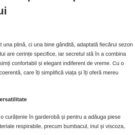
ui
una plină, ci una bine gândită, adaptată fiecărui sezon
lui are cerințe specifice, iar secretul stă în a combina
 simți confortabil și elegant indiferent de vreme. Cu o
oerentă, care îți simplifică viața și îți oferă mereu
rsatilitate
o curățenie în garderobă și pentru a adăuga piese
eriale respirabile, precum bumbacul, inul și viscoza,