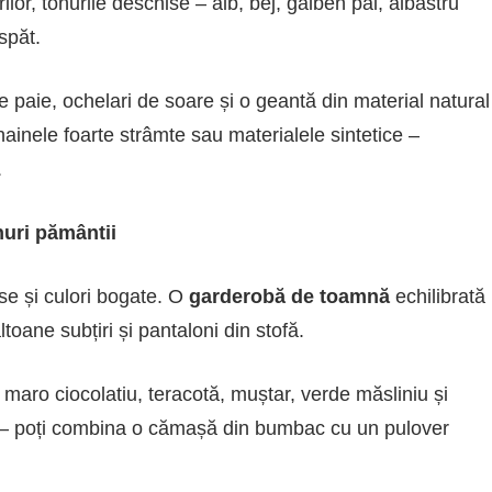
orilor, tonurile deschise – alb, bej, galben pal, albastru
spăt.
de paie, ochelari de soare și o geantă din material natural
hainele foarte strâmte sau materialele sintetice –
.
nuri pământii
se și culori bogate. O
garderobă de toamnă
echilibrată
toane subțiri și pantaloni din stofă.
: maro ciocolatiu, teracotă, muștar, verde măsliniu și
l – poți combina o cămașă din bumbac cu un pulover