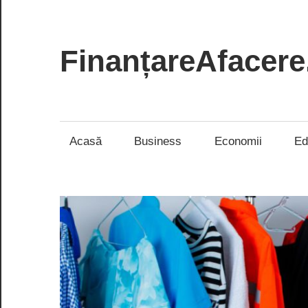
Skip
to
content
FinanțareAfacere
Soluții
inteligente
pentru
Acasă
Business
Economii
Ed
succesul
tău