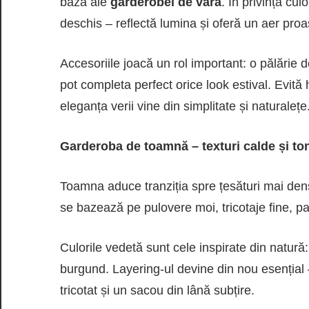
bază ale
garderobei de vară
. În privința cul
deschis – reflectă lumina și oferă un aer proa
Accesoriile joacă un rol important: o pălărie 
pot completa perfect orice look estival. Evită 
eleganța verii vine din simplitate și naturalețe
Garderoba de toamnă – texturi calde și to
Toamna aduce tranziția spre țesături mai den
se bazează pe pulovere moi, tricotaje fine, pal
Culorile vedetă sunt cele inspirate din natură
burgund. Layering-ul devine din nou esenția
tricotat și un sacou din lână subțire.