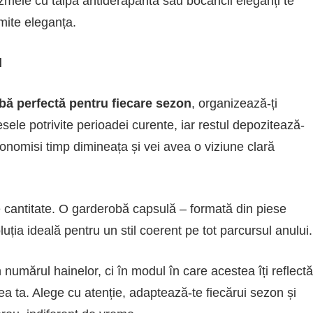
cizmele cu talpă antiderapantă sau bocancii eleganți te
mite eleganța.
l
bă perfectă pentru fiecare sezon
, organizează-ți
sele potrivite perioadei curente, iar restul depozitează-
 economisi timp dimineața și vei avea o viziune clară
cantitate. O garderobă capsulă – formată din piese
oluția ideală pentru un stil coerent pe tot parcursul anului.
 numărul hainelor, ci în modul în care acestea îți reflectă
elea ta. Alege cu atenție, adaptează-te fiecărui sezon și