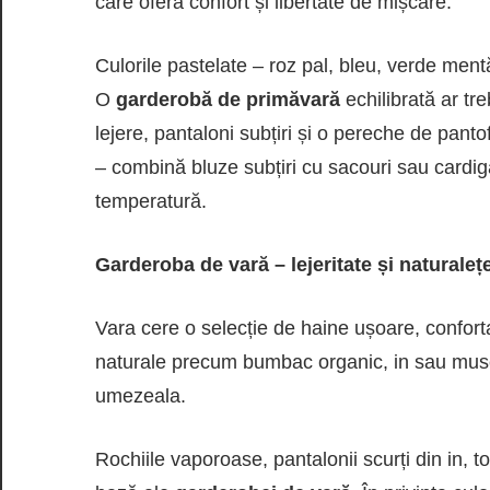
care oferă confort și libertate de mișcare.
Culorile pastelate – roz pal, bleu, verde ment
O
garderobă de primăvară
echilibrată ar tr
lejere, pantaloni subțiri și o pereche de panto
– combină bluze subțiri cu sacouri sau cardig
temperatură.
Garderoba de vară – lejeritate și naturaleț
Vara cere o selecție de haine ușoare, confort
naturale precum bumbac organic, in sau musel
umezeala.
Rochiile vaporoase, pantalonii scurți din in, 