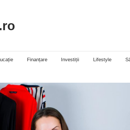
.ro
ucație
Finanțare
Investiții
Lifestyle
S