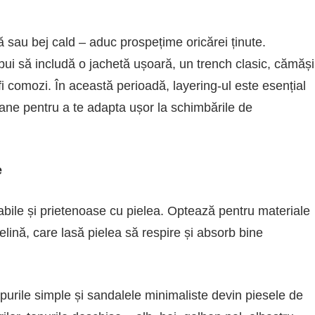
ă sau bej cald – aduc prospețime oricărei ținute.
ebui să includă o jachetă ușoară, un trench clasic, cămăși
fi comozi. În această perioadă, layering-ul este esențial
ane pentru a te adapta ușor la schimbările de
e
abile și prietenoase cu pielea. Optează pentru materiale
ină, care lasă pielea să respire și absorb bine
topurile simple și sandalele minimaliste devin piesele de