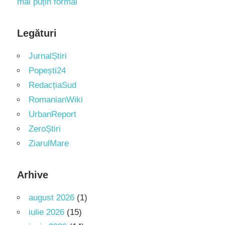
mai puțin formal
Legături
JurnalȘtiri
Popești24
RedacțiaSud
RomanianWiki
UrbanReport
ZeroȘtiri
ZiarulMare
Arhive
august 2026
(1)
iulie 2026
(15)