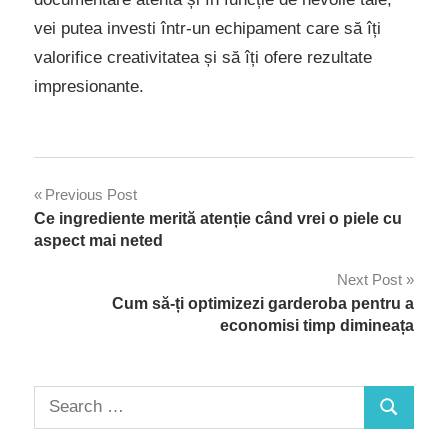
vei putea investi într-un echipament care să îți
valorifice creativitatea și să îți ofere rezultate
impresionante.
Navigare
Previous Post
Ce ingrediente merită atenție când vrei o piele cu
în
aspect mai neted
articole
Next Post
Cum să-ți optimizezi garderoba pentru a
economisi timp dimineața
Search
Search
for: