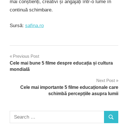
mai conștienți, creativi și angajați într-o lume în
continuă schimbare.
Sursă:
safina.ro
Navigare
Previous Post
Cele mai bune 5 filme despre educația și cultura
în
mondială
articole
Next Post
Cele mai importante 5 filme educaționale care
schimbă percepțiile asupra lumii
Search
Search
for: