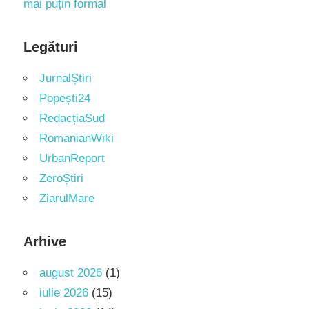
mai puțin formal
Legături
JurnalȘtiri
Popești24
RedacțiaSud
RomanianWiki
UrbanReport
ZeroȘtiri
ZiarulMare
Arhive
august 2026
(1)
iulie 2026
(15)