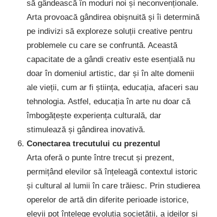
să gândească în moduri noi și neconvenționale.
Arta provoacă gândirea obișnuită și îi determină
pe indivizi să exploreze soluții creative pentru
problemele cu care se confruntă. Această
capacitate de a gândi creativ este esențială nu
doar în domeniul artistic, dar și în alte domenii
ale vieții, cum ar fi știința, educația, afaceri sau
tehnologia. Astfel, educația în arte nu doar că
îmbogățește experiența culturală, dar
stimulează și gândirea inovativă.
Conectarea trecutului cu prezentul
Arta oferă o punte între trecut și prezent,
permițând elevilor să înțeleagă contextul istoric
și cultural al lumii în care trăiesc. Prin studierea
operelor de artă din diferite perioade istorice,
elevii pot înțelege evoluția societății, a ideilor și