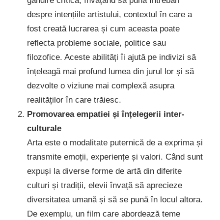
gândire critică, învățând să pună întrebări
despre intențiile artistului, contextul în care a
fost creată lucrarea și cum aceasta poate
reflecta probleme sociale, politice sau
filozofice. Aceste abilități îi ajută pe indivizi să
înțeleagă mai profund lumea din jurul lor și să
dezvolte o viziune mai complexă asupra
realităților în care trăiesc.
Promovarea empatiei și înțelegerii inter-
culturale
Arta este o modalitate puternică de a exprima și
transmite emoții, experiențe și valori. Când sunt
expuși la diverse forme de artă din diferite
culturi și tradiții, elevii învață să aprecieze
diversitatea umană și să se pună în locul altora.
De exemplu, un film care abordează teme