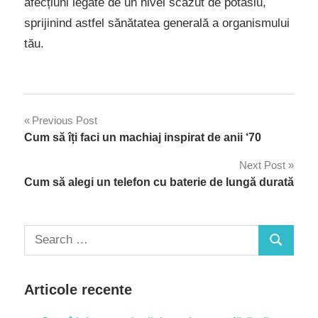
afecțiuni legate de un nivel scăzut de potasiu,
sprijinind astfel sănătatea generală a organismului
tău.
Navigare
Previous Post
Cum să îți faci un machiaj inspirat de anii ‘70
în
Next Post
articole
Cum să alegi un telefon cu baterie de lungă durată
Search
Search
for:
Articole recente