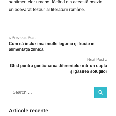
sentimentelor umane, făcând din această poezie
un adevărat tezaur al literaturii române.
Navigare
Previous Post
Cum să incluzi mai multe legume și fructe în
în
alimentația zilnică
articole
Next Post
Ghid pentru gestionarea diferențelor într-un cuplu
și găsirea soluțiilor
Search
Search
for:
Articole recente