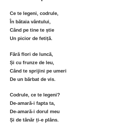
Ce te legeni, codrule,
În bătaia vântului,
Când pe tine te știe
Un picior de fetiță.
Fără flori de luncă,
Și cu frunze de leu,
Când te sprijini pe umeri
De un bărbat de vis.
Codrule, ce te legeni?
De-amară-i fapta ta,
De-amară-i dorul meu
Și de tânăr ți-e plâns.