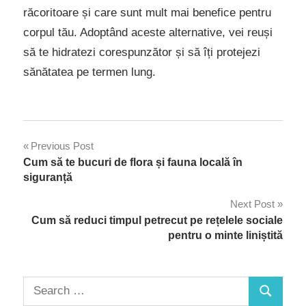
răcoritoare și care sunt mult mai benefice pentru
corpul tău. Adoptând aceste alternative, vei reuși
să te hidratezi corespunzător și să îți protejezi
sănătatea pe termen lung.
Navigare
Previous Post
Cum să te bucuri de flora și fauna locală în
în
siguranță
articole
Next Post
Cum să reduci timpul petrecut pe rețelele sociale
pentru o minte liniștită
Search
Search
for: