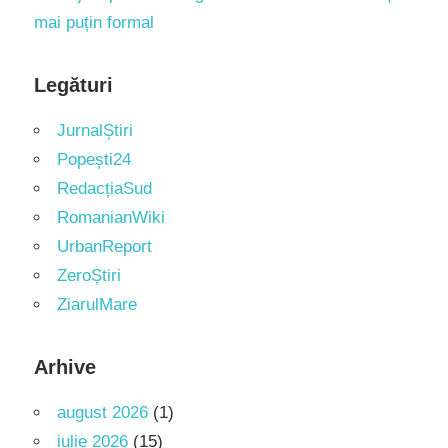
mai puțin formal
Legături
JurnalȘtiri
Popești24
RedacțiaSud
RomanianWiki
UrbanReport
ZeroȘtiri
ZiarulMare
Arhive
august 2026
(1)
iulie 2026
(15)