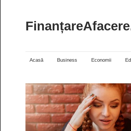
Skip
to
content
FinanțareAfacere
Soluții
inteligente
pentru
Acasă
Business
Economii
Ed
succesul
tău