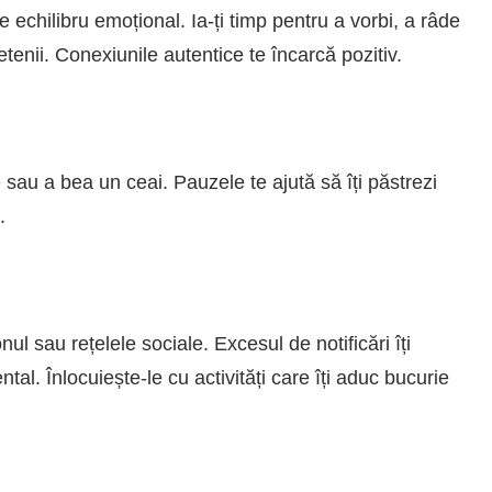
 echilibru emoțional. Ia-ți timp pentru a vorbi, a râde
etenii. Conexiunile autentice te încarcă pozitiv.
 sau a bea un ceai. Pauzele te ajută să îți păstrezi
.
nul sau rețelele sociale. Excesul de notificări îți
tal. Înlocuiește-le cu activități care îți aduc bucurie