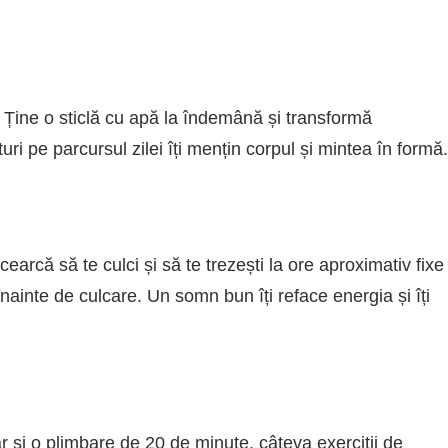
. Ține o sticlă cu apă la îndemână și transformă
turi pe parcursul zilei îți mențin corpul și mintea în formă.
cearcă să te culci și să te trezești la ore aproximativ fixe
 înainte de culcare. Un somn bun îți reface energia și îți
r și o plimbare de 20 de minute, câteva exerciții de