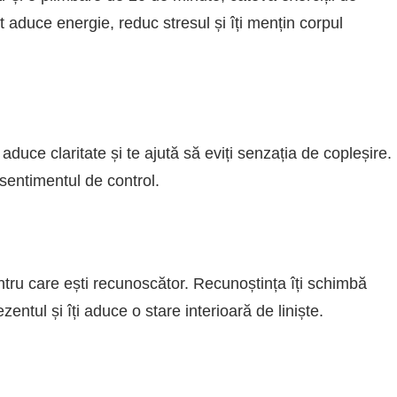
t aduce energie, reduc stresul și îți mențin corpul
 aduce claritate și te ajută să eviți senzația de copleșire.
 sentimentul de control.
tru care ești recunoscător. Recunoștința îți schimbă
entul și îți aduce o stare interioară de liniște.