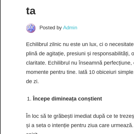
ta
Posted by
Admin
Echilibrul zilnic nu este un lux, ci o necesita
plină de agitație, presiuni și responsabilități,
claritate. Echilibrul nu înseamnă perfecțiune,
momente pentru tine. Iată 10 obiceiuri simple, d
de zi.
Începe dimineața conștient
În loc să te grăbești imediat după ce te trezeș
și a seta o intenție pentru ziua care urmează. 