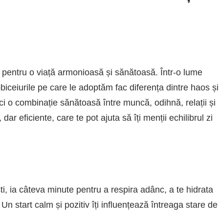
te pentru o viață armonioasă și sănătoasă. Într-o lume
 obiceiurile pe care le adoptăm fac diferența dintre haos și
 ci o combinație sănătoasă între muncă, odihnă, relații și
ar eficiente, care te pot ajuta să îți menții echilibrul zi
ti, ia câteva minute pentru a respira adânc, a te hidrata
Un start calm și pozitiv îți influențează întreaga stare de