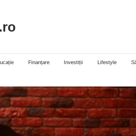
.ro
ucație
Finanțare
Investiții
Lifestyle
S