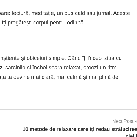
toare: lectură, meditație, un duș cald sau jurnal. Aceste
să îți pregătești corpul pentru odihnă.
onștiente și obiceiuri simple. Când îți începi ziua cu
ezi sarcinile și închei seara relaxat, creezi un ritm
ața ta devine mai clară, mai calmă și mai plină de
Next Post
10 metode de relaxare care îți redau strălucire
pieli