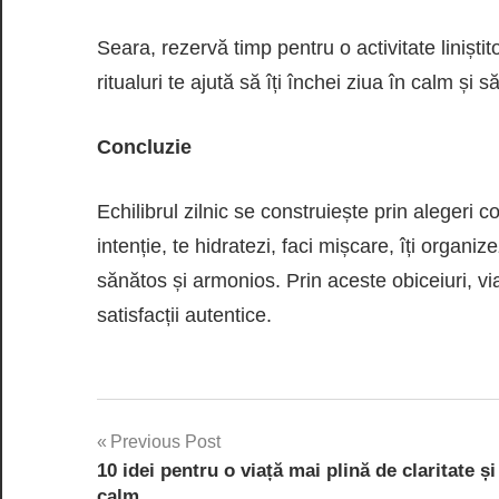
Seara, rezervă timp pentru o activitate liniști
ritualuri te ajută să îți închei ziua în calm și 
Concluzie
Echilibrul zilnic se construiește prin alegeri c
intenție, te hidratezi, faci mișcare, îți organiz
sănătos și armonios. Prin aceste obiceiuri, vi
satisfacții autentice.
Navigare
Previous Post
10 idei pentru o viață mai plină de claritate și
în
calm