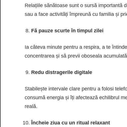
Relațiile sănătoase sunt o sursă importantă de
sau a face activități împreună cu familia și pri
Fă pauze scurte în timpul zilei
Ia câteva minute pentru a respira, a te întinde
concentrarea și să previi oboseala acumulată
Redu distragerile digitale
Stabilește intervale clare pentru a folosi telefo
consumă energia și îți afectează echilibrul men
reală.
Încheie ziua cu un ritual relaxant