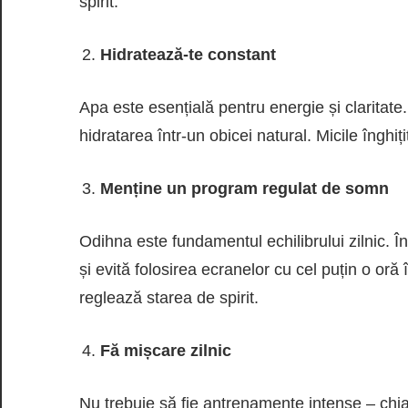
spirit.
Hidratează-te constant
Apa este esențială pentru energie și claritate
hidratarea într-un obicei natural. Micile înghiți
Menține un program regulat de somn
Odihna este fundamentul echilibrului zilnic. În
și evită folosirea ecranelor cu cel puțin o oră
reglează starea de spirit.
Fă mișcare zilnic
Nu trebuie să fie antrenamente intense – chia